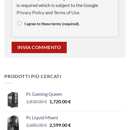
is required which is subject to the Google
Privacy Policy
and
Terms of Use
.
I agree to these terms (required).
PRODOTTI PIÙ CERCATI
Pc Gaming Queen
Il
Il
1,830.00
€
1,720.00
€
prezzo
prezzo
originale
attuale
Pc Liquid Miami
era:
è:
Il
Il
2,680.00
€
2,599.00
€
1,830.00 €.
1,720.00 €.