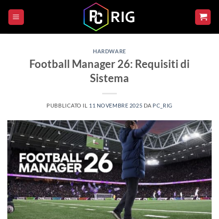
Salta
ai
contenuti
HARDWARE
Football Manager 26: Requisiti di
Sistema
PUBBLICATO IL
11 NOVEMBRE 2025
DA
PC_RIG