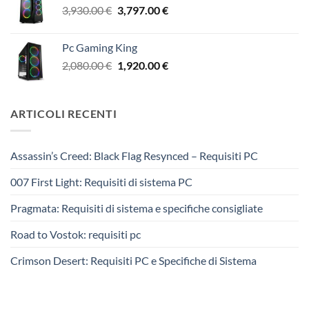
Il
Il
3,930.00
€
3,797.00
€
2,940.00 €.
2,850.00 €.
prezzo
prezzo
originale
attuale
Pc Gaming King
era:
è:
Il
Il
2,080.00
€
1,920.00
€
3,930.00 €.
3,797.00 €.
prezzo
prezzo
originale
attuale
era:
è:
ARTICOLI RECENTI
2,080.00 €.
1,920.00 €.
Assassin’s Creed: Black Flag Resynced – Requisiti PC
007 First Light: Requisiti di sistema PC
Pragmata: Requisiti di sistema e specifiche consigliate
Road to Vostok: requisiti pc
Crimson Desert: Requisiti PC e Specifiche di Sistema