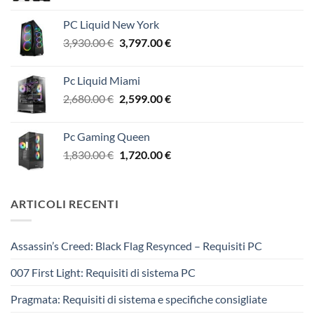
prezzo
prezzo
originale
attuale
PC Liquid New York
era:
è:
Il
Il
3,930.00
€
3,797.00
€
6,283.00 €.
5,999.00 €.
prezzo
prezzo
originale
attuale
Pc Liquid Miami
era:
è:
Il
Il
2,680.00
€
2,599.00
€
3,930.00 €.
3,797.00 €.
prezzo
prezzo
originale
attuale
Pc Gaming Queen
era:
è:
Il
Il
1,830.00
€
1,720.00
€
2,680.00 €.
2,599.00 €.
prezzo
prezzo
originale
attuale
era:
è:
ARTICOLI RECENTI
1,830.00 €.
1,720.00 €.
Assassin’s Creed: Black Flag Resynced – Requisiti PC
007 First Light: Requisiti di sistema PC
Pragmata: Requisiti di sistema e specifiche consigliate