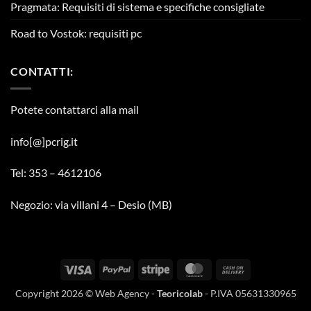
Pragmata: Requisiti di sistema e specifiche consigliate
Road to Vostok: requisiti pc
CONTATTI:
Potete contattarci alla mail
info[@]pcrig.it
Tel: 353 – 4612106
Negozio: via villani 4 – Desio (MB)
Visa
PayPal
Stripe
MasterCard
Cash
On
Copyright 2026 © Web Agency -
Teoricolab
- P.IVA 05631330965
Delivery